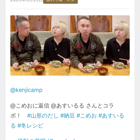
ごはん・主食もの
お取り寄せ・銘柄・ご当地
変わり種・ネタ
食材タグ一覧 →
@kenjicamp
@こめおに返信 @あすいるる さんとコラ
ボ！
#山形のだし
#納豆
#こめお
#あすいる
る
#冬レシピ