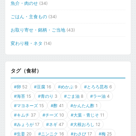
魚介・肉のせ
(34)
ごはん・主食もの
(34)
お取り寄せ・銘柄・ご当地
(43)
変わり種・ネタ
(14)
タグ（食材）
#卵
52
#豆腐
16
#めかぶ
9
#とろろ昆布
6
#海苔
15
#青のり
3
#ごま油
8
#ラー油
4
#マヨネーズ
15
#酢
41
#かんたん酢
1
#キムチ
37
#チーズ
10
#大葉・青じそ
11
#みょうが
17
#ネギ
47
#大根おろし
12
#生姜
20
#ニンニク
16
#わさび
17
#梅
25