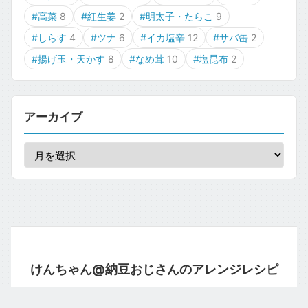
#高菜
8
#紅生姜
2
#明太子・たらこ
9
#しらす
4
#ツナ
6
#イカ塩辛
12
#サバ缶
2
#揚げ玉・天かす
8
#なめ茸
10
#塩昆布
2
アーカイブ
けんちゃん@納豆おじさんのアレンジレシピ
運営者情報
プライバシーポリシー
お問い合わせ