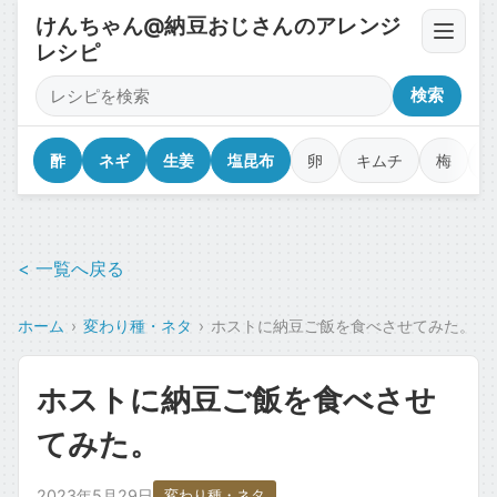
けんちゃん@納豆おじさんのアレンジ
レシピ
卵・豆腐・ネバネバ
検索
薬味・香味野菜
酢
ネギ
生姜
塩昆布
卵
キムチ
梅
漬物・キムチ・佃煮
< 一覧へ戻る
調味料・オイル・タレ
ホーム
変わり種・ネタ
ホストに納豆ご飯を食べさせてみた。
乾物・海苔・トッピング
ホストに納豆ご飯を食べさせ
カップ麺・ジャンク・コラボ
てみた。
魚介・肉のせ
2023年5月29日
変わり種・ネタ