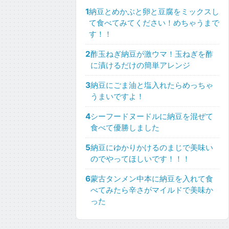
1
納豆とめかぶと卵と豆腐をミックスし
て食べてみてください！めちゃうまで
す！！
2
酢玉ねぎ納豆が激ウマ！玉ねぎを酢
に漬けるだけの簡単アレンジ
3
納豆にごま油と塩入れたらめっちゃ
うまいですよ！
4
シーフードヌードルに納豆を混ぜて
食べて優勝しました
5
納豆にゆかりかけるのまじで美味い
のでやってほしいです！！！
6
蒙古タンメン中本に納豆を入れて食
べてみたら辛さがマイルドで美味か
った