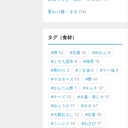
変わり種・ネタ
(14)
タグ（食材）
#卵
52
#豆腐
16
#めかぶ
9
#とろろ昆布
6
#海苔
15
#青のり
3
#ごま油
8
#ラー油
4
#マヨネーズ
15
#酢
41
#かんたん酢
1
#キムチ
37
#チーズ
10
#大葉・青じそ
11
#みょうが
17
#ネギ
47
#大根おろし
12
#生姜
20
#ニンニク
16
#わさび
17