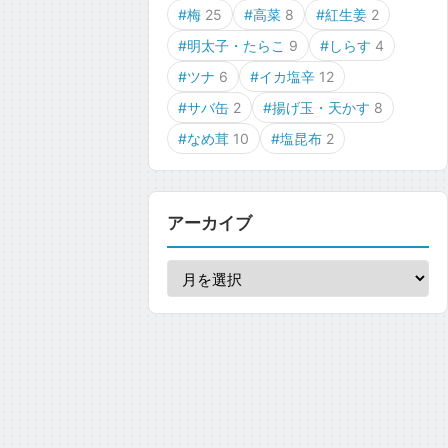
#梅
25
#高菜
8
#紅生姜
2
#明太子・たらこ
9
#しらす
4
#ツナ
6
#イカ塩辛
12
#サバ缶
2
#揚げ玉・天かす
8
#なめ茸
10
#塩昆布
2
アーカイブ