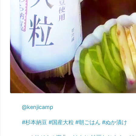
@kenjicamp
#杉本納豆
#国産大粒
#朝ごはん
#ぬか漬け