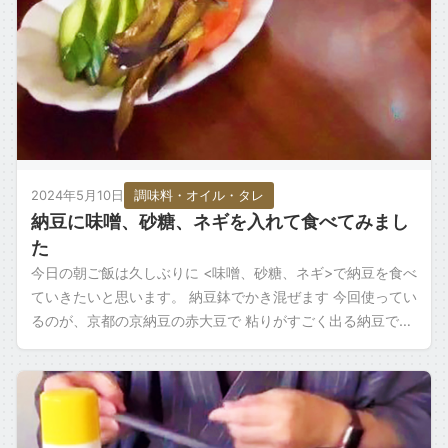
2024年5月10日
調味料・オイル・タレ
納豆に味噌、砂糖、ネギを入れて食べてみまし
た
今日の朝ご飯は久しぶりに <味噌、砂糖、ネギ>で納豆を食べ
ていきたいと思います。 納豆鉢でかき混ぜます 今回使ってい
るのが、京都の京納豆の赤大豆で 粘りがすごく出る納豆でし
て、既に混ぜただけで、かなり […]