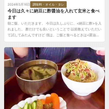
2024年5月16日
調味料・オイル・タレ
今日は久々に納豆に酢醤油を入れて玄米と食べ
ます
朝ご飯、いただきます。 今日は久しぶりに、<納豆に酢>を入
れました。 酢だけでも良いということで 以前教えていただい
て試してみたんですけど 僕は、ご飯と食べるときは<醤油味>
があったほうが良いなと思い […]