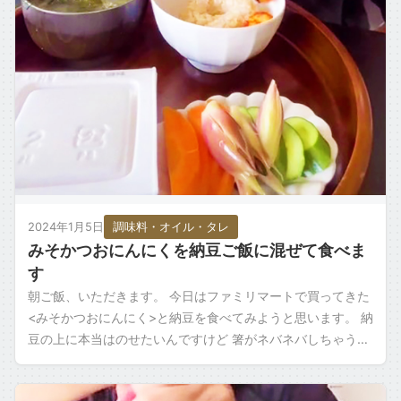
2024年1月5日
調味料・オイル・タレ
みそかつおにんにくを納豆ご飯に混ぜて食べま
す
朝ご飯、いただきます。 今日はファミリマートで買ってきた
<みそかつおにんにく>と納豆を食べてみようと思います。 納
豆の上に本当はのせたいんですけど 箸がネバネバしちゃうん
で、最初にこれをご飯に入れて […]