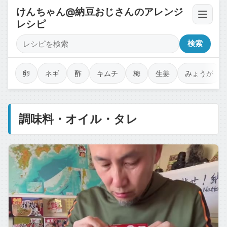
けんちゃん@納豆おじさんのアレンジ
レシピ
卵・豆腐・ネバネバ
検索
薬味・香味野菜
卵
ネギ
酢
キムチ
梅
生姜
みょうが
漬物・キムチ・佃煮
調味料・オイル・タレ
調味料・オイル・タレ
乾物・海苔・トッピング
カップ麺・ジャンク・コラボ
魚介・肉のせ