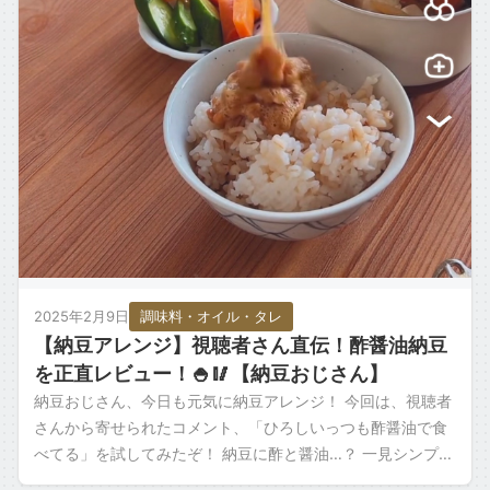
2025年2月9日
調味料・オイル・タレ
【納豆アレンジ】視聴者さん直伝！酢醤油納豆
を正直レビュー！🍚🥢【納豆おじさん】
納豆おじさん、今日も元気に納豆アレンジ！ 今回は、視聴者
さんから寄せられたコメント、「ひろしいっつも酢醤油で食
べてる」を試してみたぞ！ 納豆に酢と醤油…？ 一見シンプル
な組み合わせだけど、果たしてその […]