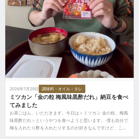
ごはん・主食もの
お取り寄せ・銘柄・ご当地
変わり種・ネタ
食材タグ一覧 →
2026年7月29日
調味料・オイル・タレ
ミツカン「金の粒 梅風味黒酢だれ」納豆を食べ
てみました
お昼ごはん、いただきます。今日は＜ミツカン 金の粒、梅風
味黒酢だれ＞というやつを食べようと思います。 僕も自分で
梅を入れたり酢を入れたりするのが好きなんですけど、こう
いうのが最初からついてるのはありが […]