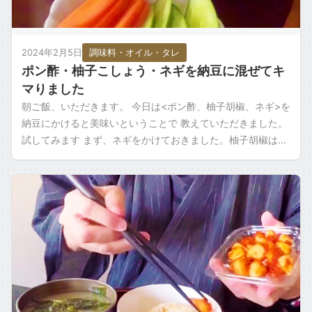
2024年2月5日
調味料・オイル・タレ
ポン酢・柚子こしょう・ネギを納豆に混ぜてキ
マりました
朝ご飯、いただきます。 今日は<ポン酢、柚子胡椒、ネギ>を
納豆にかけると美味いということで 教えていただきました。
試してみます まず、ネギをかけておきました。柚子胡椒は少
しでいいでしょう。 風味付け […]