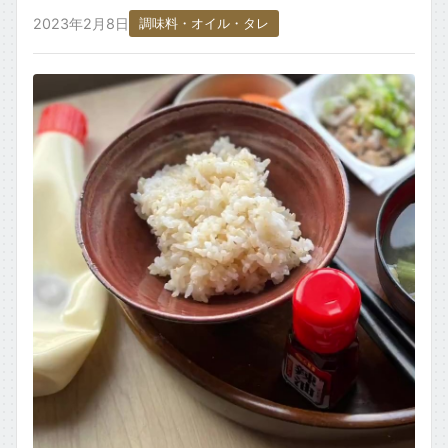
ごはん・主食もの
2023年2月8日
調味料・オイル・タレ
お取り寄せ・銘柄・ご当地
変わり種・ネタ
食材タグ一覧 →