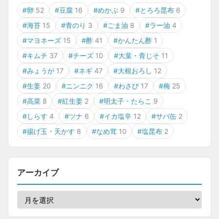
#卵
52
#豆腐
16
#めかぶ
9
#とろろ昆布
6
#海苔
15
#青のり
3
#ごま油
8
#ラー油
4
#マヨネーズ
15
#酢
41
#かんたん酢
1
#キムチ
37
#チーズ
10
#大葉・青じそ
11
#みょうが
17
#ネギ
47
#大根おろし
12
#生姜
20
#ニンニク
16
#わさび
17
#梅
25
#高菜
8
#紅生姜
2
#明太子・たらこ
9
#しらす
4
#ツナ
6
#イカ塩辛
12
#サバ缶
2
#揚げ玉・天かす
8
#なめ茸
10
#塩昆布
2
アーカイブ