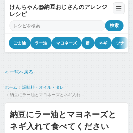
けんちゃん@納豆おじさんのアレンジ
レシピ
卵・豆腐・ネバネバ
検索
薬味・香味野菜
ごま油
ラー油
マヨネーズ
酢
ネギ
ツナ
漬物・キムチ・佃煮
< 一覧へ戻る
調味料・オイル・タレ
ホーム
調味料・オイル・タレ
乾物・海苔・トッピング
納豆にラー油とマヨネーズとネギ入れて食べてください
カップ麺・ジャンク・コラボ
納豆にラー油とマヨネーズと
魚介・肉のせ
ネギ入れて食べてください