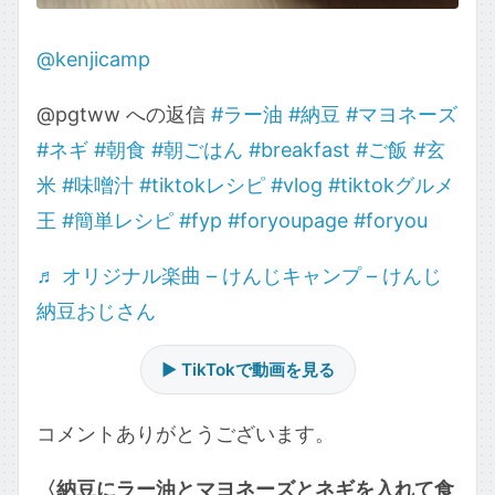
@kenjicamp
@pgtww への返信
#ラー油
#納豆
#マヨネーズ
#ネギ
#朝食
#朝ごはん
#breakfast
#ご飯
#玄
米
#味噌汁
#tiktokレシピ
#vlog
#tiktokグルメ
王
#簡単レシピ
#fyp
#foryoupage
#foryou
♬ オリジナル楽曲 – けんじキャンプ – けんじ
納豆おじさん
▶ TikTokで動画を見る
コメントありがとうございます。
〈納豆にラー油とマヨネーズとネギを入れて食