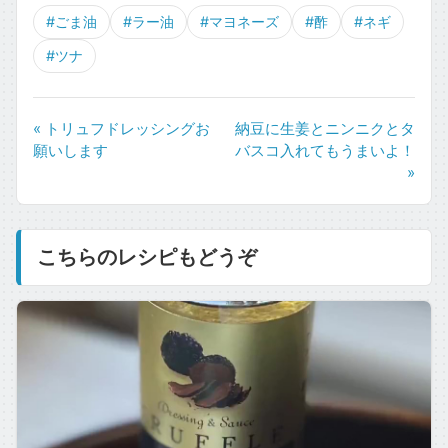
#ごま油
#ラー油
#マヨネーズ
#酢
#ネギ
#ツナ
« トリュフドレッシングお
納豆に生姜とニンニクとタ
願いします
バスコ入れてもうまいよ！
»
こちらのレシピもどうぞ