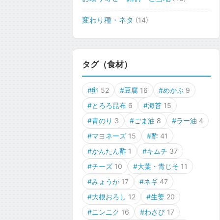
変わり種・ネタ
(14)
タグ（食材）
#卵
52
#豆腐
16
#めかぶ
9
#とろろ昆布
6
#海苔
15
#青のり
3
#ごま油
8
#ラー油
4
#マヨネーズ
15
#酢
41
#かんたん酢
1
#キムチ
37
#チーズ
10
#大葉・青じそ
11
#みょうが
17
#ネギ
47
#大根おろし
12
#生姜
20
#ニンニク
16
#わさび
17