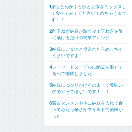
1
納豆とめかぶと卵と豆腐をミックスし
て食べてみてください！めちゃうまで
す！！
2
酢玉ねぎ納豆が激ウマ！玉ねぎを酢
に漬けるだけの簡単アレンジ
3
納豆にごま油と塩入れたらめっちゃ
うまいですよ！
4
シーフードヌードルに納豆を混ぜて
食べて優勝しました
5
納豆にゆかりかけるのまじで美味い
のでやってほしいです！！！
6
蒙古タンメン中本に納豆を入れて食
べてみたら辛さがマイルドで美味か
った