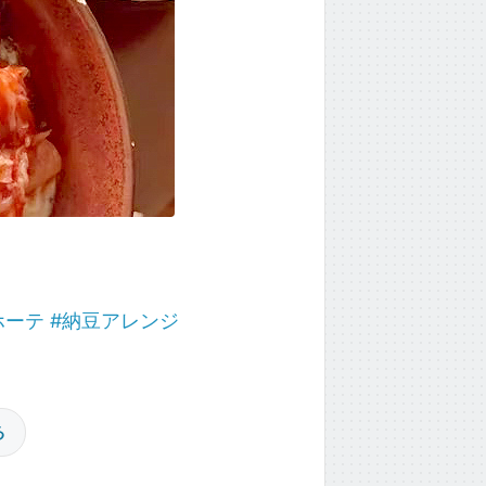
ホーテ
#納豆アレンジ
る