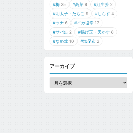
#梅
25
#高菜
8
#紅生姜
2
#明太子・たらこ
9
#しらす
4
#ツナ
6
#イカ塩辛
12
#サバ缶
2
#揚げ玉・天かす
8
#なめ茸
10
#塩昆布
2
アーカイブ