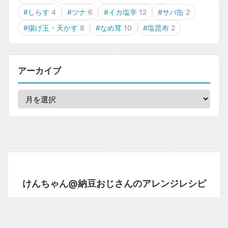
#しらす
4
#ツナ
6
#イカ塩辛
12
#サバ缶
2
#揚げ玉・天かす
8
#なめ茸
10
#塩昆布
2
アーカイブ
けんちゃん@納豆おじさんのアレンジレシピ
運営者情報
プライバシーポリシー
お問い合わせ
© 2026 natto.moe