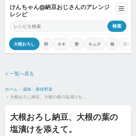
けんちゃん@納豆おじさんのアレンジ
レシピ
卵・豆腐・ネバネバ
検索
薬味・香味野菜
大根おろし
卵
ネギ
酢
キムチ
梅
生姜
漬物・キムチ・佃煮
< 一覧へ戻る
調味料・オイル・タレ
ホーム
薬味・香味野菜
乾物・海苔・トッピング
大根おろし納豆、大根の葉の塩漬けを添えて。
カップ麺・ジャンク・コラボ
大根おろし納豆、大根の葉の
魚介・肉のせ
塩漬けを添えて。