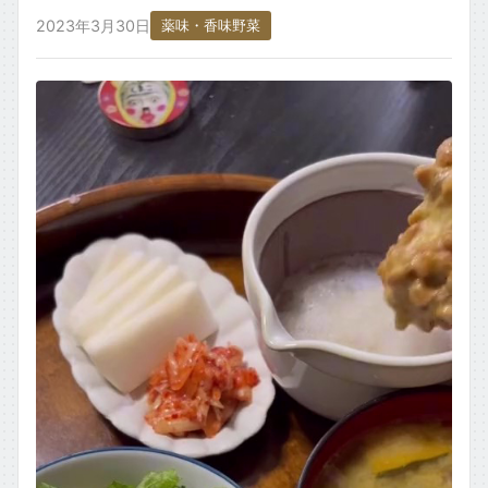
ごはん・主食もの
2023年3月30日
薬味・香味野菜
お取り寄せ・銘柄・ご当地
変わり種・ネタ
食材タグ一覧 →