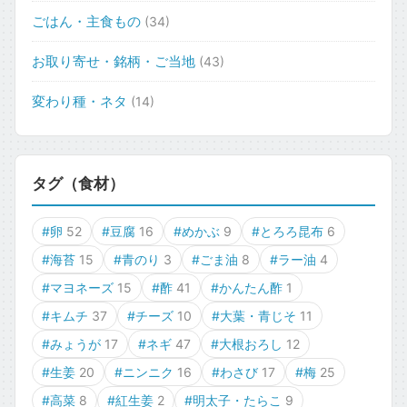
ごはん・主食もの
(34)
お取り寄せ・銘柄・ご当地
(43)
変わり種・ネタ
(14)
タグ（食材）
#卵
52
#豆腐
16
#めかぶ
9
#とろろ昆布
6
#海苔
15
#青のり
3
#ごま油
8
#ラー油
4
#マヨネーズ
15
#酢
41
#かんたん酢
1
#キムチ
37
#チーズ
10
#大葉・青じそ
11
#みょうが
17
#ネギ
47
#大根おろし
12
#生姜
20
#ニンニク
16
#わさび
17
#梅
25
#高菜
8
#紅生姜
2
#明太子・たらこ
9