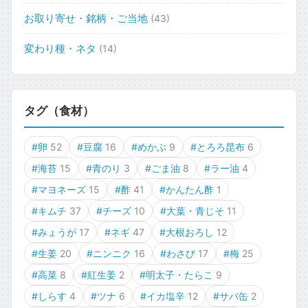
お取り寄せ・銘柄・ご当地
(43)
変わり種・ネタ
(14)
タグ（食材）
#卵
52
#豆腐
16
#めかぶ
9
#とろろ昆布
6
#海苔
15
#青のり
3
#ごま油
8
#ラー油
4
#マヨネーズ
15
#酢
41
#かんたん酢
1
#キムチ
37
#チーズ
10
#大葉・青じそ
11
#みょうが
17
#ネギ
47
#大根おろし
12
#生姜
20
#ニンニク
16
#わさび
17
#梅
25
#高菜
8
#紅生姜
2
#明太子・たらこ
9
#しらす
4
#ツナ
6
#イカ塩辛
12
#サバ缶
2