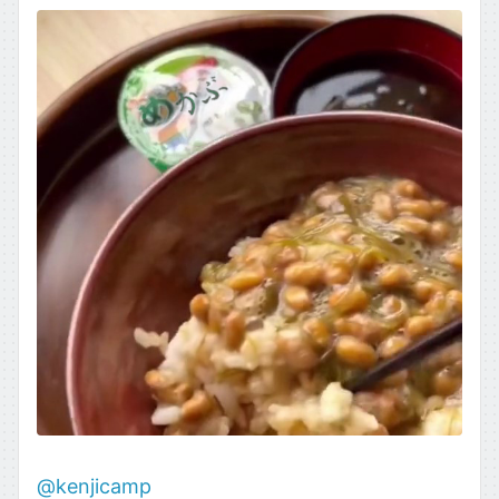
ごはん・主食もの
お取り寄せ・銘柄・ご当地
変わり種・ネタ
食材タグ一覧 →
@kenjicamp