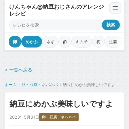
けんちゃん@納豆おじさんのアレンジ
レシピ
卵・豆腐・ネバネバ
検索
薬味・香味野菜
卵
めかぶ
ネギ
酢
キムチ
梅
生姜
漬物・キムチ・佃煮
< 一覧へ戻る
調味料・オイル・タレ
ホーム
卵・豆腐・ネバネバ
納豆にめかぶ美味しいですよ
乾物・海苔・トッピング
納豆にめかぶ美味しいですよ
カップ麺・ジャンク・コラボ
2023年5月31日
卵・豆腐・ネバネバ
魚介・肉のせ