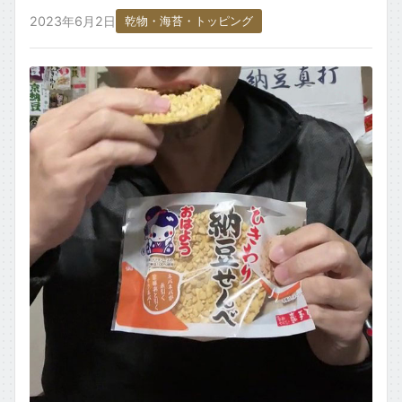
ごはん・主食もの
2023年6月2日
乾物・海苔・トッピング
お取り寄せ・銘柄・ご当地
変わり種・ネタ
食材タグ一覧 →