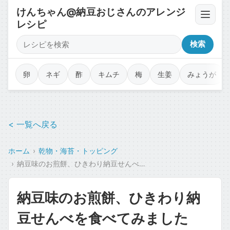
けんちゃん@納豆おじさんのアレンジ
レシピ
卵・豆腐・ネバネバ
検索
薬味・香味野菜
卵
ネギ
酢
キムチ
梅
生姜
みょうが
漬物・キムチ・佃煮
< 一覧へ戻る
調味料・オイル・タレ
ホーム
乾物・海苔・トッピング
乾物・海苔・トッピング
納豆味のお煎餅、ひきわり納豆せんべを食べてみました
カップ麺・ジャンク・コラボ
納豆味のお煎餅、ひきわり納
魚介・肉のせ
豆せんべを食べてみました