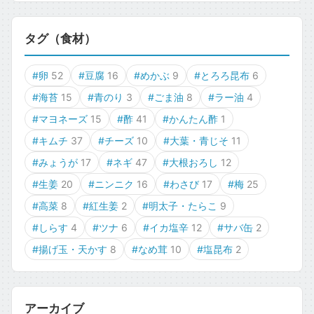
タグ（食材）
#卵
52
#豆腐
16
#めかぶ
9
#とろろ昆布
6
#海苔
15
#青のり
3
#ごま油
8
#ラー油
4
#マヨネーズ
15
#酢
41
#かんたん酢
1
#キムチ
37
#チーズ
10
#大葉・青じそ
11
#みょうが
17
#ネギ
47
#大根おろし
12
#生姜
20
#ニンニク
16
#わさび
17
#梅
25
#高菜
8
#紅生姜
2
#明太子・たらこ
9
#しらす
4
#ツナ
6
#イカ塩辛
12
#サバ缶
2
#揚げ玉・天かす
8
#なめ茸
10
#塩昆布
2
アーカイブ