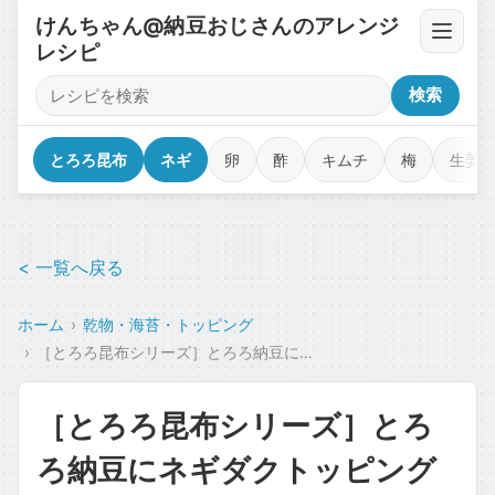
けんちゃん@納豆おじさんのアレンジ
レシピ
卵・豆腐・ネバネバ
検索
薬味・香味野菜
とろろ昆布
ネギ
卵
酢
キムチ
梅
生姜
漬物・キムチ・佃煮
< 一覧へ戻る
調味料・オイル・タレ
ホーム
乾物・海苔・トッピング
乾物・海苔・トッピング
［とろろ昆布シリーズ］とろろ納豆にネギダクトッピングで！
カップ麺・ジャンク・コラボ
［とろろ昆布シリーズ］とろ
魚介・肉のせ
ろ納豆にネギダクトッピング