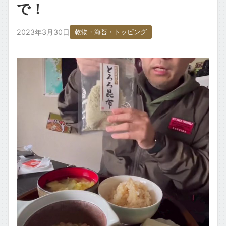
で！
ごはん・主食もの
2023年3月30日
乾物・海苔・トッピング
お取り寄せ・銘柄・ご当地
変わり種・ネタ
食材タグ一覧 →