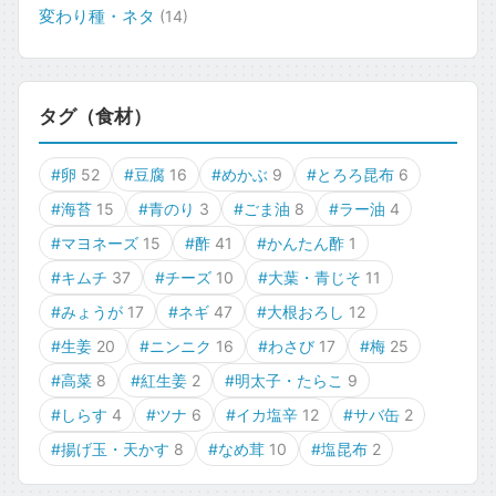
変わり種・ネタ
(14)
タグ（食材）
#卵
52
#豆腐
16
#めかぶ
9
#とろろ昆布
6
#海苔
15
#青のり
3
#ごま油
8
#ラー油
4
#マヨネーズ
15
#酢
41
#かんたん酢
1
#キムチ
37
#チーズ
10
#大葉・青じそ
11
#みょうが
17
#ネギ
47
#大根おろし
12
#生姜
20
#ニンニク
16
#わさび
17
#梅
25
#高菜
8
#紅生姜
2
#明太子・たらこ
9
#しらす
4
#ツナ
6
#イカ塩辛
12
#サバ缶
2
#揚げ玉・天かす
8
#なめ茸
10
#塩昆布
2