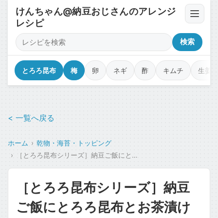
けんちゃん@納豆おじさんのアレンジ
レシピ
卵・豆腐・ネバネバ
検索
薬味・香味野菜
とろろ昆布
梅
卵
ネギ
酢
キムチ
生姜
漬物・キムチ・佃煮
< 一覧へ戻る
調味料・オイル・タレ
ホーム
乾物・海苔・トッピング
乾物・海苔・トッピング
［とろろ昆布シリーズ］納豆ご飯にとろろ昆布とお茶漬けの素入れて食べるのがおすすめ
カップ麺・ジャンク・コラボ
［とろろ昆布シリーズ］納豆
魚介・肉のせ
ご飯にとろろ昆布とお茶漬け