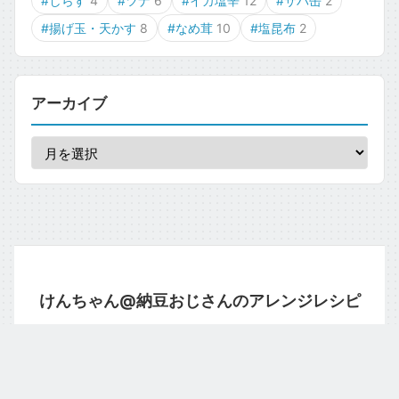
#しらす
4
#ツナ
6
#イカ塩辛
12
#サバ缶
2
#揚げ玉・天かす
8
#なめ茸
10
#塩昆布
2
アーカイブ
けんちゃん@納豆おじさんのアレンジレシピ
運営者情報
プライバシーポリシー
お問い合わせ
© 2026 natto.moe