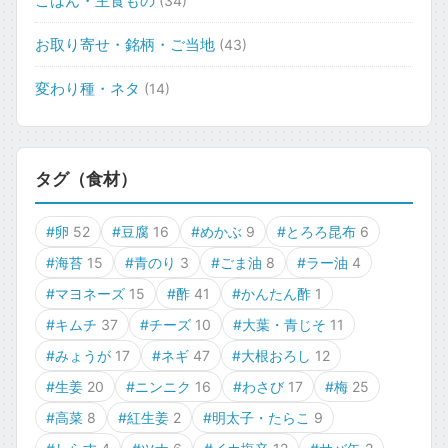
ごはん・主食もの
(34)
お取り寄せ・銘柄・ご当地
(43)
変わり種・ネタ
(14)
タグ（食材）
#卵
52
#豆腐
16
#めかぶ
9
#とろろ昆布
6
#海苔
15
#青のり
3
#ごま油
8
#ラー油
4
#マヨネーズ
15
#酢
41
#かんたん酢
1
#キムチ
37
#チーズ
10
#大葉・青じそ
11
#みょうが
17
#ネギ
47
#大根おろし
12
#生姜
20
#ニンニク
16
#わさび
17
#梅
25
#高菜
8
#紅生姜
2
#明太子・たらこ
9