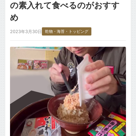
の素入れて食べるのがおすす
ごはん・主食もの
め
お取り寄せ・銘柄・ご当地
2023年3月30日
乾物・海苔・トッピング
変わり種・ネタ
食材タグ一覧 →