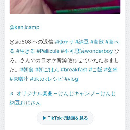
@kenjicamp
@sio508 への返信
#ゆかり
#納豆
#食欲
#食べ
る
#生きる
#Pellicule
#不可思議wonderboy
ひ
ろ。さんのカラオケ音源使わせていただきまし
た。
#朝食
#朝ごはん
#breakfast
#ご飯
#玄米
#味噌汁
#tiktokレシピ
#vlog
♬ オリジナル楽曲 – けんじキャンプ – けんじ
納豆おじさん
▶ TikTokで動画を見る