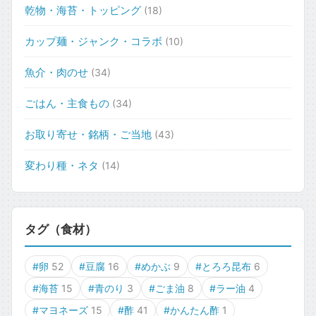
乾物・海苔・トッピング
(18)
カップ麺・ジャンク・コラボ
(10)
魚介・肉のせ
(34)
ごはん・主食もの
(34)
お取り寄せ・銘柄・ご当地
(43)
変わり種・ネタ
(14)
タグ（食材）
#卵
52
#豆腐
16
#めかぶ
9
#とろろ昆布
6
#海苔
15
#青のり
3
#ごま油
8
#ラー油
4
#マヨネーズ
15
#酢
41
#かんたん酢
1