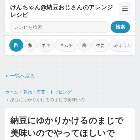
けんちゃん@納豆おじさんのアレンジ
レシピ
卵・豆腐・ネバネバ
検索
薬味・香味野菜
酢
卵
ネギ
キムチ
梅
生姜
みょうが
漬物・キムチ・佃煮
< 一覧へ戻る
調味料・オイル・タレ
ホーム
乾物・海苔・トッピング
乾物・海苔・トッピング
納豆にゆかりかけるのまじで美味いのでやってほしいです！！！
カップ麺・ジャンク・コラボ
納豆にゆかりかけるのまじで
魚介・肉のせ
美味いのでやってほしいで