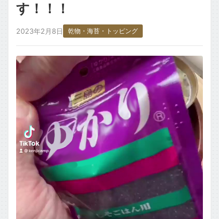
す！！！
ごはん・主食もの
2023年2月8日
乾物・海苔・トッピング
お取り寄せ・銘柄・ご当地
変わり種・ネタ
食材タグ一覧 →