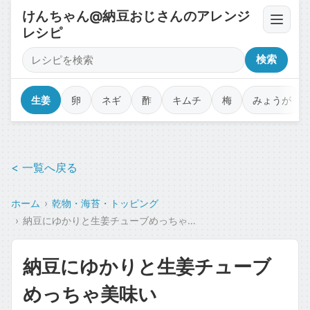
けんちゃん@納豆おじさんのアレンジ
レシピ
卵・豆腐・ネバネバ
検索
薬味・香味野菜
生姜
卵
ネギ
酢
キムチ
梅
みょうが
漬物・キムチ・佃煮
< 一覧へ戻る
調味料・オイル・タレ
ホーム
乾物・海苔・トッピング
乾物・海苔・トッピング
納豆にゆかりと生姜チューブめっちゃ美味い
カップ麺・ジャンク・コラボ
納豆にゆかりと生姜チューブ
魚介・肉のせ
めっちゃ美味い