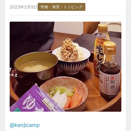
ごはん・主食もの
2023年2月9日
乾物・海苔・トッピング
お取り寄せ・銘柄・ご当地
変わり種・ネタ
食材タグ一覧 →
@kenjicamp