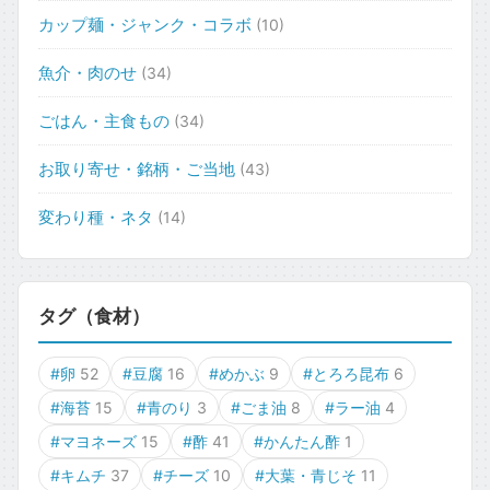
カップ麺・ジャンク・コラボ
(10)
魚介・肉のせ
(34)
ごはん・主食もの
(34)
お取り寄せ・銘柄・ご当地
(43)
変わり種・ネタ
(14)
タグ（食材）
#卵
52
#豆腐
16
#めかぶ
9
#とろろ昆布
6
#海苔
15
#青のり
3
#ごま油
8
#ラー油
4
#マヨネーズ
15
#酢
41
#かんたん酢
1
#キムチ
37
#チーズ
10
#大葉・青じそ
11