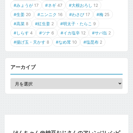
#みょうが
17
#ネギ
47
#大根おろし
12
#生姜
20
#ニンニク
16
#わさび
17
#梅
25
#高菜
8
#紅生姜
2
#明太子・たらこ
9
#しらす
4
#ツナ
6
#イカ塩辛
12
#サバ缶
2
#揚げ玉・天かす
8
#なめ茸
10
#塩昆布
2
アーカイブ
けんちゃん@納豆おじさんのアレンジレシピ