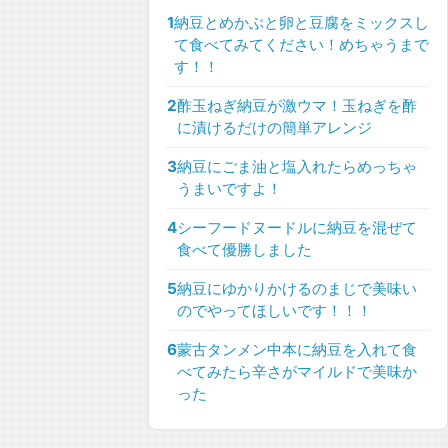
1
納豆とめかぶと卵と豆腐をミックスし
て食べてみてください！めちゃうまで
す！！
2
酢玉ねぎ納豆が激ウマ！玉ねぎを酢
に漬けるだけの簡単アレンジ
3
納豆にごま油と塩入れたらめっちゃ
うまいですよ！
4
シーフードヌードルに納豆を混ぜて
食べて優勝しました
5
納豆にゆかりかけるのまじで美味い
のでやってほしいです！！！
6
蒙古タンメン中本に納豆を入れて食
べてみたら辛さがマイルドで美味か
った