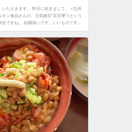
、いただきます。 昨日に続きまして、 <九州
ルキン食品さんの、元気納豆“豆百華”>という
納豆ですね。 結構高いです。いいものですね
タレで食べたんですけど、僕納豆を取り寄せ
]