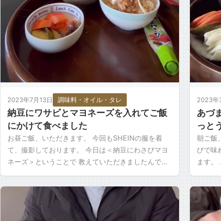
2023年7月13日
調味料・オイル・タレ
2023年
納豆にワサビとマヨネーズを入れてご飯
あづ
にかけて食べました
っと
お昼ご飯、いただきます。 今回もSHEINの服を着
朝ご飯
て、撮影しております。 今日は＜納豆にわさびマヨ
びで味
ネーズ＞ということで 教えていただきましたんで食
ます。
べてみます。 わさびは僕はたっぷり入れるのが好き
しみで
なんで […]
なんかそ