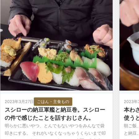
2023年3月27日
ごはん・主食もの
2023年
スシローの納豆軍艦と納豆巻。スシロー
本わ
の件で感じたことを話すおじさん。
使う
明らかに悪いやつ、とんでもないやつをみんなで袋
朝ご飯
叩きにする。 それがいなくなっちゃうくらいまで叩
と納豆