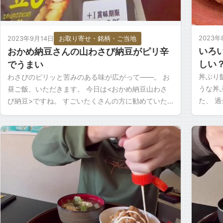
2023年
2023年9月14日
お取り寄せ・銘柄・ご当地
いろ
おかめ納豆さんの山わさび納豆がピリ辛
しい
でうまい
丼ぶり
わさびのピリッと苦みのある味が広がって――。 お
うな丼
昼ご飯、いただきます。 今日は<おかめ納豆山わさ
た、 
び納豆>ですね。 すごいたくさんの方に勧めていた
思いま
だいてるんですよ。 期待できます。 わさびの納豆は
ょう。 辛
今まで […]