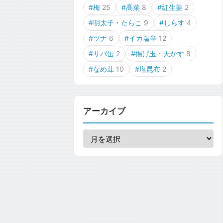
#梅
25
#高菜
8
#紅生姜
2
#明太子・たらこ
9
#しらす
4
#ツナ
6
#イカ塩辛
12
#サバ缶
2
#揚げ玉・天かす
8
#なめ茸
10
#塩昆布
2
アーカイブ