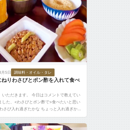
3月5日
調味料・オイル・タレ
にねりわさびとポン酢を入れて食べ
、いただきます。 今日はコメントで教えてい
ました、<わさびとポン酢で>食べたいと思い
 わさび入れ過ぎたかな ちょっと入れ過ぎかも
い… ヤバい、入れ過ぎかも。 ポン酢は、僕の
]