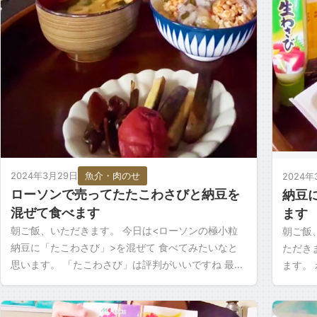
2024年3月29日
魚介・肉のせ
2024年
ローソンで売ってたたこわさびと納豆を
納豆
混ぜて食べます
ます
朝ご飯、いただきます。 今日は<ローソンの極小粒
朝ご飯
納豆に「たこわさび」>を混ぜて 食べてみたいなと
ただき
思います。 「たこわさび」は評判がいいですね 最近
ます。
ハマっている納豆の食べ方がありまして、混ぜない
しれな
納豆。 […]
イメ […