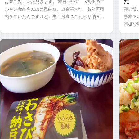
た
お昼ご飯、いただきます。 本日ついに、<九州のマ
ルキン食品さんの元気納豆、豆百華>と、 あと何種
朝ご飯
類か届いたんですけど、史上最高のこだわり納豆
熊本マ
で、いい値段したと思います。 何種類か買ったんで
高級な
順番に食べて […]
昨日は
た時 […