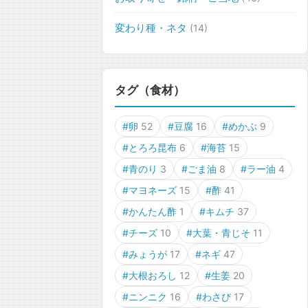
変わり種・ネタ
(14)
タグ（食材）
#卵
52
#豆腐
16
#めかぶ
9
#とろろ昆布
6
#海苔
15
#青のり
3
#ごま油
8
#ラー油
4
#マヨネーズ
15
#酢
41
#かんたん酢
1
#キムチ
37
#チーズ
10
#大葉・青じそ
11
#みょうが
17
#ネギ
47
#大根おろし
12
#生姜
20
#ニンニク
16
#わさび
17