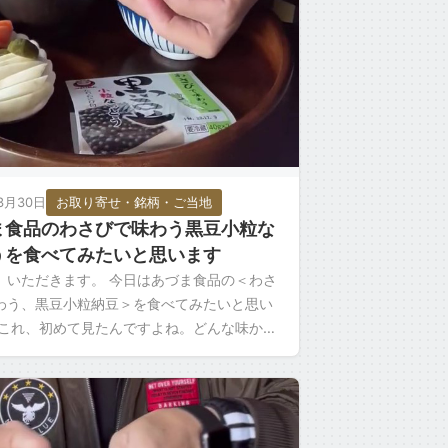
3月30日
お取り寄せ・銘柄・ご当地
ま食品のわさびで味わう黒豆小粒な
うを食べてみたいと思います
、いただきます。 今日はあづま食品の＜わさ
わう、黒豆小粒納豆＞を食べてみたいと思い
 これ、初めて見たんですよね。どんな味か楽
すね。 黒豆納豆はわさびが多い気がしますね
 […]