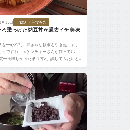
8月30日
ごはん・主食もの
いろ乗っけた納豆丼が過去イチ美味
？
飯を一心不乱に掻き込む欲求を引き起こすよ
ぶりですね。 <ケンティーさんが作ってい
過去一美味しかった納豆丼>、試してみたいと
す。 納豆のタレは入れてましたね。 入れまし
 […]