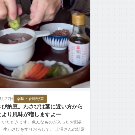
3月27日
薬味・香味野菜
さび納豆。わさびは茎に近い方から
とより風味が増しますよー
、いただきます。色んなものが入ったお刺身
。 生わさびをすりおろして、 上澤さんの朝露