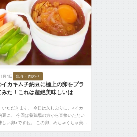
11月4日
魚介・肉のせ
のイカキムチ納豆に極上の卵をプラ
てみた！これは超絶美味しいは
？
、いただきます。 今日は久しぶりに、<イカ
納豆に、 今回は養鶏場の方から直接いただい
味しい卵>ですね。 この卵、めちゃくちゃ美
た 昨日もTKG納豆にしたんですけど すごく美