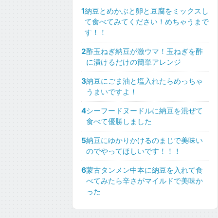
1
納豆とめかぶと卵と豆腐をミックスし
て食べてみてください！めちゃうまで
す！！
2
酢玉ねぎ納豆が激ウマ！玉ねぎを酢
に漬けるだけの簡単アレンジ
3
納豆にごま油と塩入れたらめっちゃ
うまいですよ！
4
シーフードヌードルに納豆を混ぜて
食べて優勝しました
5
納豆にゆかりかけるのまじで美味い
のでやってほしいです！！！
6
蒙古タンメン中本に納豆を入れて食
べてみたら辛さがマイルドで美味か
った