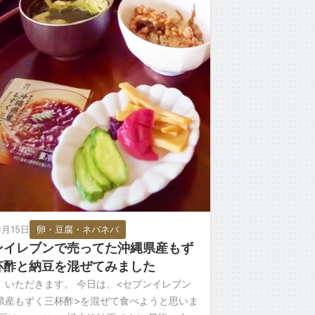
1月15日
卵・豆腐・ネバネバ
ンイレブンで売ってた沖縄県産もず
杯酢と納豆を混ぜてみました
、いただきます。 今日は、<セブンイレブン
県産もずく三杯酢>を混ぜて食べようと思いま