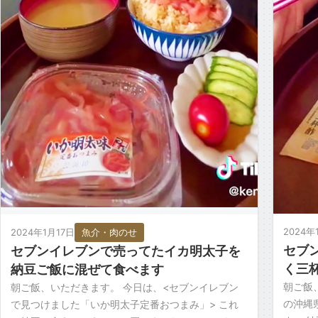
2024年
2024年1月17日
魚介・肉のせ
セブ
セブンイレブンで売ってたイカ明太子を
く三
納豆ご飯に混ぜて食べます
朝ご飯
朝ご飯、いただきます。 今日は、<セブンイレブン
の沖縄
で見つけました「いか明太子定番おつまみ」> これ