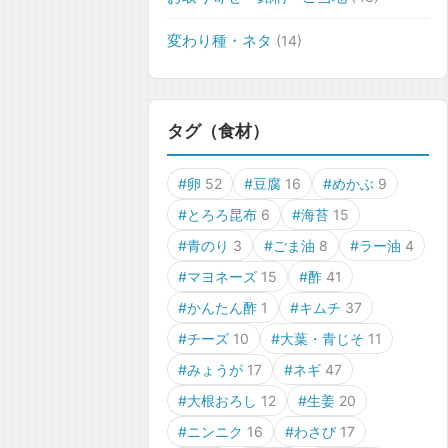
変わり種・ネタ
(14)
タグ（食材）
#卵
52
#豆腐
16
#めかぶ
9
#とろろ昆布
6
#海苔
15
#青のり
3
#ごま油
8
#ラー油
4
#マヨネーズ
15
#酢
41
#かんたん酢
1
#キムチ
37
#チーズ
10
#大葉・青じそ
11
#みょうが
17
#ネギ
47
#大根おろし
12
#生姜
20
#ニンニク
16
#わさび
17