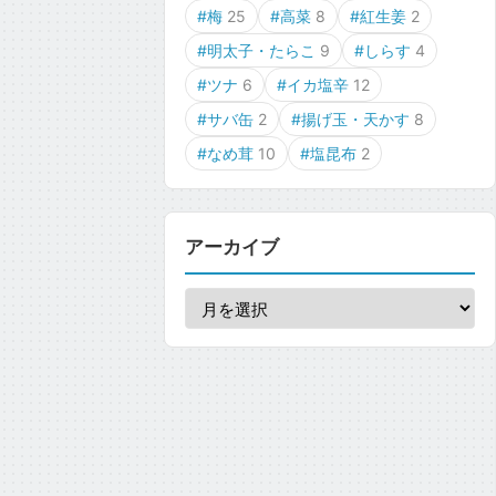
#梅
25
#高菜
8
#紅生姜
2
#明太子・たらこ
9
#しらす
4
#ツナ
6
#イカ塩辛
12
#サバ缶
2
#揚げ玉・天かす
8
#なめ茸
10
#塩昆布
2
アーカイブ