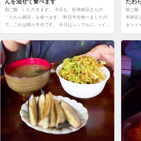
んを混ぜて食べます
たわ
朝ご飯、いただきます。 今日も、杉本納豆さんの
朝ご飯
「たわら納豆」を食べます。 昨日半分食べましたの
本納豆
で、これは残り半分です。 今日はシンプルに、<イ
セント
カそうめんに納豆>のイカ納豆で食べます。 昨日、
たいと
イカキムチ […]
に、こ [