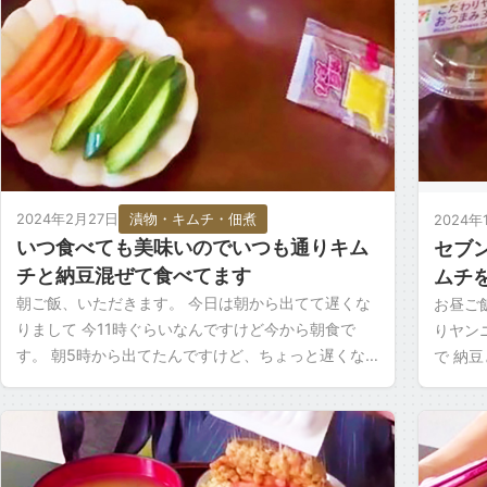
2024年2月27日
漬物・キムチ・佃煮
2024年
いつ食べても美味いのでいつも通りキム
セブ
チと納豆混ぜて食べてます
ムチ
朝ご飯、いただきます。 今日は朝から出てて遅くな
お昼ご
りまして 今11時ぐらいなんですけど今から朝食で
りヤン
す。 朝5時から出てたんですけど、ちょっと遅くな
で 納
りました。 今回も納豆をあまり混ぜずにそのまま食
と違っ
べちゃお […]
って […