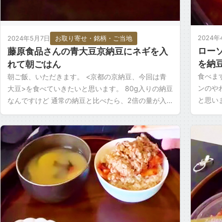
2024年
2024年5月7日
お取り寄せ・銘柄・ご当地
ロー
藤原食品さんの青大豆京納豆にネギを入
を納
れて朝ごはん
食べま
朝ご飯、いただきます。 <京都の京納豆、今回は青
ンのや
大豆>を食べていきたいと思います。 80g入りの納豆
と思い
なんですけど 通常の納豆と比べたら、2倍の量が入
美味し
ってるんですね。 一般的な納豆は、大体40ｇなんで
しにし [
す […]