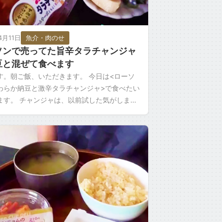
4月11日
魚介・肉のせ
ソンで売ってた旨辛タラチャンジャ
豆と混ぜて食べます
す。朝ご飯、いただきます。 今日は<ローソ
わらか納豆と激辛タラチャンジャ>で食べたい
ます。 チャンジャは、以前試した気がします
かった気がしますね。 今回は納豆のタレをな
…]