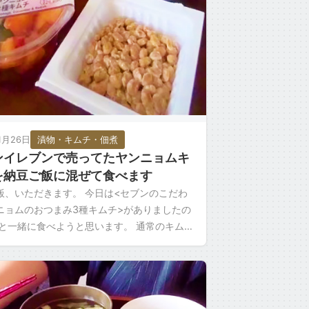
1月26日
漬物・キムチ・佃煮
ンイレブンで売ってたヤンニョムキ
を納豆ご飯に混ぜて食べます
飯、いただきます。 今日は<セブンのこだわ
ニョムのおつまみ3種キムチ>がありましたの
豆と一緒に食べようと思います。 通常のキムチ
て ヤンニョムっていうんですね。 ヤンニョム
]