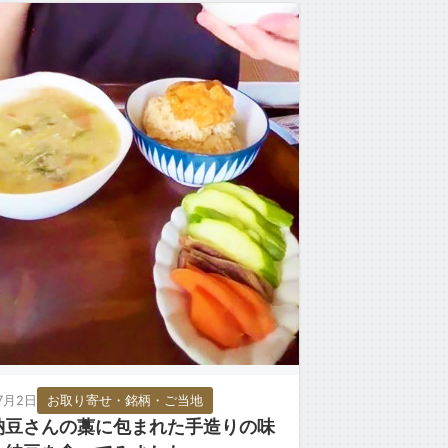
]
7月2日
お取り寄せ・銘柄・ご当地
納豆さんの藁に包まれた手造りの味