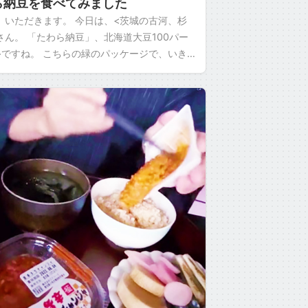
ら納豆を食べてみました
、いただきます。 今日は、<茨城の古河、杉
さん。 「たわら納豆」、北海道大豆100パー
>ですね。 こちらの緑のパッケージで、いき
思います。 今日の納豆アレンジは <キムチ
…]