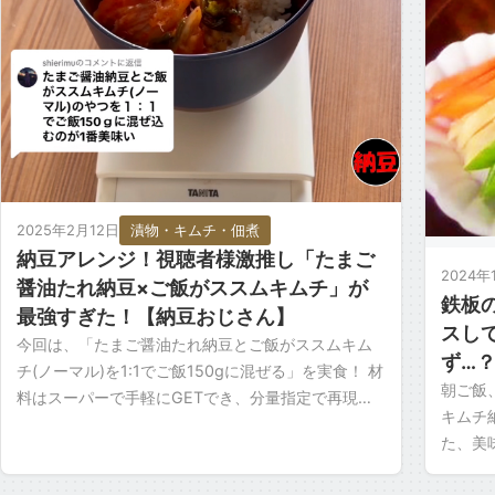
2025年2月12日
漬物・キムチ・佃煮
納豆アレンジ！視聴者様激推し「たまご
2024年
醤油たれ納豆×ご飯がススムキムチ」が
鉄板
最強すぎた！【納豆おじさん】
スし
今回は、「たまご醤油たれ納豆とご飯がススムキム
ず…
チ(ノーマル)を1:1でご飯150gに混ぜる」を実食！ 材
朝ご飯
料はスーパーで手軽にGETでき、分量指定で再現性
キムチ
も◎！ …実食！ 文句なしの星5つ！★★★★★ […]
た、美
味かっ