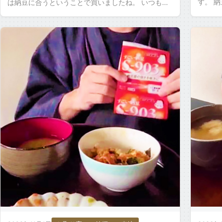
す。 
は納豆に合うということで買いましたね。 いつも行
前から
ってるコンビニじゃなくて 違うコンビニに行ったり
言え」 [
すると売 […]