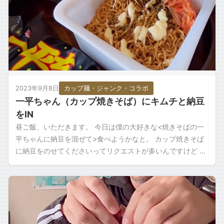
2023年9月8日
カップ麺・ジャンク・コラボ
一平ちゃん（カップ焼きそば）にキムチと納豆
をIN
昼ご飯、いただきます。 今日は僕の大好きな<焼きそばの一
平ちゃんに納豆を混ぜて>食べようかなと。 カップ焼きそば
に納豆をのせてくださいってリクエストが多いんですけど 今
まで試す機会がなくて。 でもカッ […]