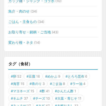
カップ麺・ジャンク・コラボ
(10)
魚介・肉のせ
(34)
ごはん・主食もの
(34)
お取り寄せ・銘柄・ご当地
(43)
変わり種・ネタ
(14)
タグ（食材）
#卵
52
#豆腐
16
#めかぶ
9
#とろろ昆布
6
#海苔
15
#青のり
3
#ごま油
8
#ラー油
4
#マヨネーズ
15
#酢
41
#かんたん酢
1
#キムチ
37
#チーズ
10
#大葉・青じそ
11
#みょうが
17
#ネギ
47
#大根おろし
12