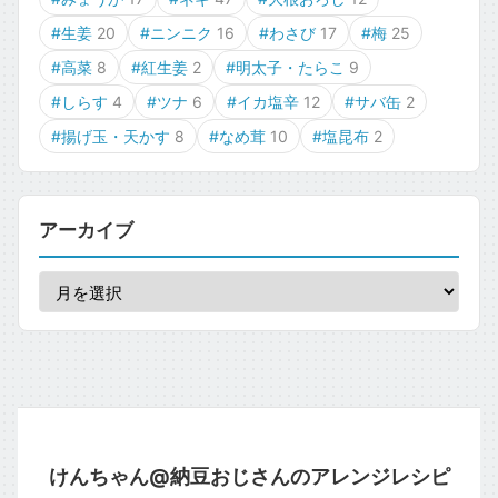
#生姜
20
#ニンニク
16
#わさび
17
#梅
25
#高菜
8
#紅生姜
2
#明太子・たらこ
9
#しらす
4
#ツナ
6
#イカ塩辛
12
#サバ缶
2
#揚げ玉・天かす
8
#なめ茸
10
#塩昆布
2
アーカイブ
けんちゃん@納豆おじさんのアレンジレシピ