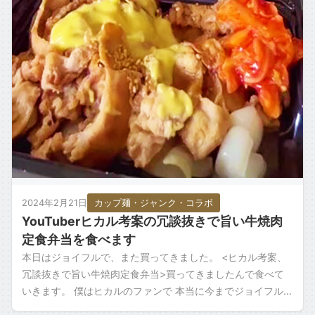
2024年2月21日
カップ麺・ジャンク・コラボ
YouTuberヒカル考案の冗談抜きで旨い牛焼肉
定食弁当を食べます
本日はジョイフルで、また買ってきました。 <ヒカル考案、
冗談抜きで旨い牛焼肉定食弁当>買ってきましたんで食べて
いきます。 僕はヒカルのファンで 本当に今までジョイフルシ
リーズいろいろと食べてきました。 […]