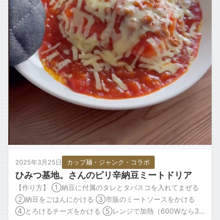
ごはん・主食もの
お取り寄せ・銘柄・ご当地
変わり種・ネタ
食材タグ一覧 →
2025年3月25日
カップ麺・ジャンク・コラボ
ひみつ基地。さんのピリ辛納豆ミートドリア
【作り方】 ①納豆に付属のタレとタバスコを入れてまぜる
②納豆をごはんにかける ③市販のミートソースをかける
④とろけるチーズをかける ⑤レンジで加熱（600Wなら3