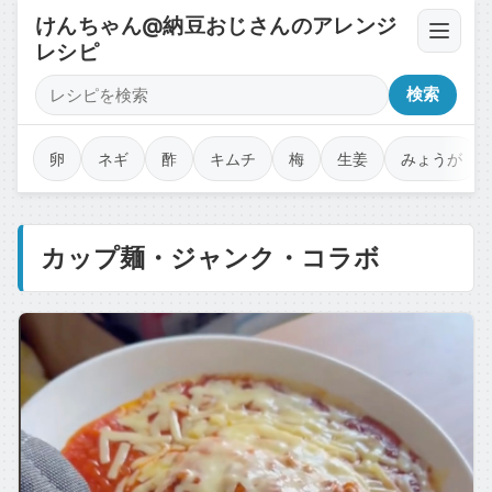
けんちゃん@納豆おじさんのアレンジ
レシピ
卵・豆腐・ネバネバ
検索
薬味・香味野菜
卵
ネギ
酢
キムチ
梅
生姜
みょうが
漬物・キムチ・佃煮
カップ麺・ジャンク・コラボ
調味料・オイル・タレ
乾物・海苔・トッピング
カップ麺・ジャンク・コラボ
魚介・肉のせ