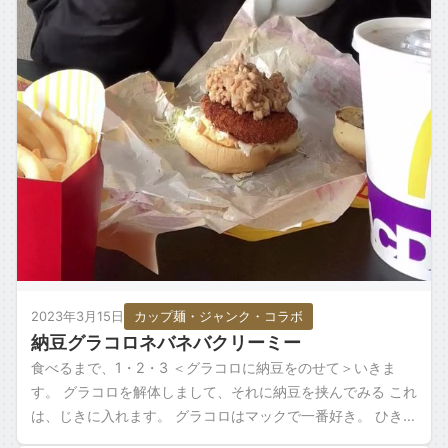
2023年3月15日
カップ麺・ジャンク・コラボ
納豆グラコロネバネバクリーミー
食べるまで、1・2・3 ＜グラコロに納豆をのせて＞いきま
す。 グラコロを解体しまして、それに納豆を挟んでみる これ
は、じきに入れます。 グラコロはマックで一番好き。 ひきわ
り納豆をのっけていくと これ […]