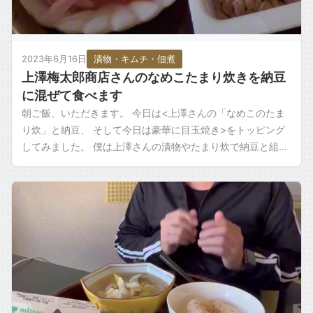
2023年6月16日
漬物・キムチ・佃煮
上澤梅太郎商店さんのなめこたまり炊きを納豆
に混ぜて食べます
朝ご飯、いただきます。 今日は<上澤さんの「なめこのたま
り炊」と納豆、 そして今日は豪華に目玉焼き>をトッピング
してみました。 僕は上澤さんの漬物やたまり炊で納豆と組み
合わせるときは タレは入れないで […]