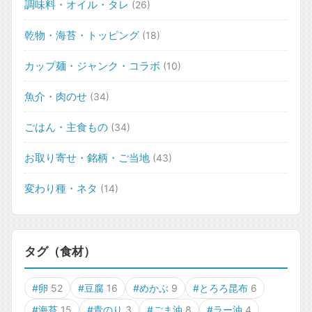
調味料・オイル・タレ
(26)
乾物・海苔・トッピング
(18)
カップ麺・ジャンク・コラボ
(10)
魚介・肉のせ
(34)
ごはん・主食もの
(34)
お取り寄せ・銘柄・ご当地
(43)
変わり種・ネタ
(14)
タグ（食材）
#卵
52
#豆腐
16
#めかぶ
9
#とろろ昆布
6
#海苔
15
#青のり
3
#ごま油
8
#ラー油
4