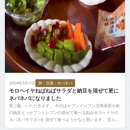
ごはん・主食もの
お取り寄せ・銘柄・ご当地
変わり種・ネタ
食材タグ一覧 →
2024年3月11日
卵・豆腐・ネバネバ
モロヘイヤねばねばサラダと納豆を混ぜて更に
ネバネバになりました
朝ご飯、いただきます。 今日はセブンイレブン北海道産小粒
の納豆と <セブンイレブンの混ぜて食べる刻みモロヘイヤの
ネバネバサラダ>を 混ぜて食べようかなと思います。 恐らく
このサラダには味がついていると […]