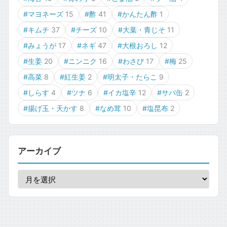
#マヨネーズ
15
#酢
41
#かんたん酢
1
#キムチ
37
#チーズ
10
#大葉・青じそ
11
#みょうが
17
#ネギ
47
#大根おろし
12
#生姜
20
#ニンニク
16
#わさび
17
#梅
25
#高菜
8
#紅生姜
2
#明太子・たらこ
9
#しらす
4
#ツナ
6
#イカ塩辛
12
#サバ缶
2
#揚げ玉・天かす
8
#なめ茸
10
#塩昆布
2
アーカイブ