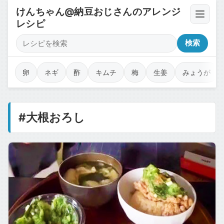
けんちゃん@納豆おじさんのアレンジ
レシピ
卵・豆腐・ネバネバ
検索
薬味・香味野菜
卵
ネギ
酢
キムチ
梅
生姜
みょうが
漬物・キムチ・佃煮
#大根おろし
調味料・オイル・タレ
乾物・海苔・トッピング
カップ麺・ジャンク・コラボ
魚介・肉のせ