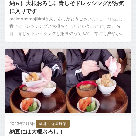
納豆に大根おろしに青じそドレッシングがお気
に入りです
araimonomajikiraiさん、ありがとうございます。 〈納豆に
青じそドレッシングと大根おろし〉ということですね。 先
日、青じそドレッシングと納豆やってみて、すごく爽やかで
美味しかったので こ […]
2023年2月8日
薬味・香味野菜
納豆には大根おろし！