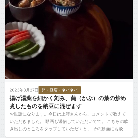
2023年3月27日
卵・豆腐・ネバネバ
揚げ湯葉を細かく刻み、蕪（かぶ）の葉の炒め
煮したものを納豆に混ぜます
お世話になります。今日は上澤さんから、コメントで教えて
いただきました。 動画も返信していただいてて。 こちらの吹
き出しのところをタップしていただくと、 その動画にも飛べ
るんですけど。 ＜揚げ湯葉とカブ […]